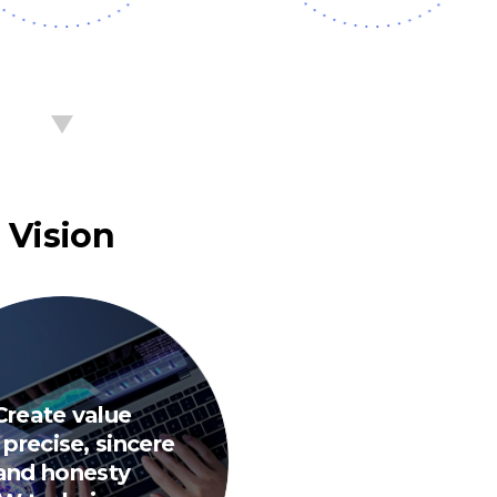
change_history
Vision
Create value
 precise, sincere
and honesty