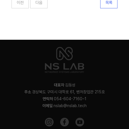
이전
다음
목록
대표자
김동성
주소
경상북도 구미시 대학로 61, 벤처창업관 215호
연락처
054-604-7160~1
이메일
nslab@nslab.tech