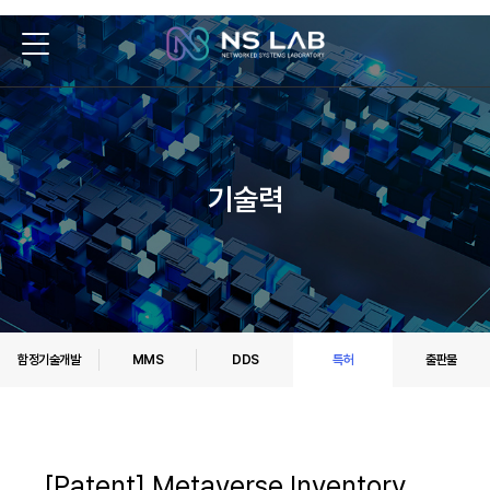
기술력
함정기술개발
MMS
DDS
특허
출판물
[Patent] Metaverse Inventory