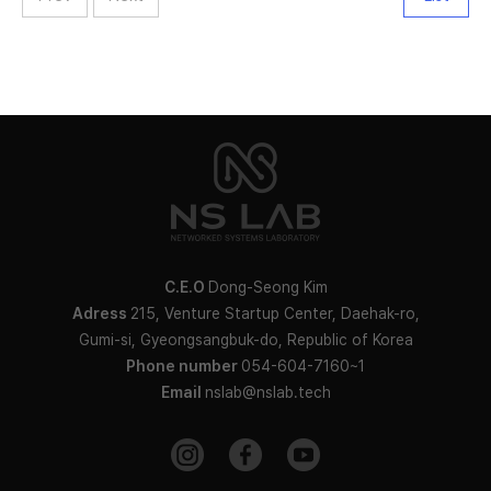
C.E.O
Dong-Seong Kim
Adress
215, Venture Startup Center, Daehak-ro,
Gumi-si, Gyeongsangbuk-do, Republic of Korea
Phone number
054-604-7160~1
Email
nslab@nslab.tech