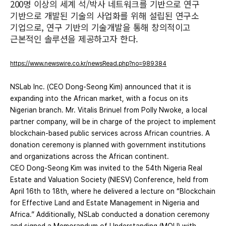
200명 이상의 세계 석/박사 네트워크를 기반으로 연구
기반으로 개발된 기술의 사업화를 위해 설립된 연구소
기업으로, 연구 기반의 기술개발을 통해 창의적이고
근본적인 솔루션을 제공하고자 한다.
https://www.newswire.co.kr/newsRead.php?no=989384
NSLab Inc. (CEO Dong-Seong Kim) announced that it is
expanding into the African market, with a focus on its
Nigerian branch. Mr. Vitalis Brinuel from Polly Nwoke, a local
partner company, will be in charge of the project to implement
blockchain-based public services across African countries. A
donation ceremony is planned with government institutions
and organizations across the African continent.
CEO Dong-Seong Kim was invited to the 54th Nigeria Real
Estate and Valuation Society (NIESV) Conference, held from
April 16th to 18th, where he delivered a lecture on “Blockchain
for Effective Land and Estate Management in Nigeria and
Africa.” Additionally, NSLab conducted a donation ceremony