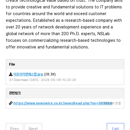
create technological value based on trust. The company aims
to provide creative and fundamental solutions to IT problems
for countries around the world and exceed customer
expectations. Established as a research-based company with
over 20 years of network development experience and a
global network of more than 200 Ph.D. experts, NSLab
focuses on commercializing research-based technologies to
offer innovative and fundamental solutions.
File
아프리카엔에스랩.jpg
(28.3K)
37 Download | DATE : 2024-05-09 10:20:24
관련링크
https://www.newswire.co.kr/newsRead.php?no=989384
1493회 연결
Prev
Next
List