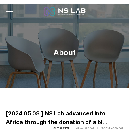
About
[2024.05.08.] NS Lab advanced into
Africa through the donation of a bl…
최고관리자
|
View 5,104
|
2024-05-09